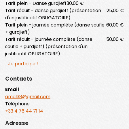
Tarif plein - Danse gurdjieff
30,00 €
Tarif réduit - danse gurdjieff (présentation
25,00 €
d'un justificatif OBLIGATOIRE)
Tarif plein - journée complète (danse soufie
60,00 €
+ gurdjieff)
Tarif réduit - journée complète (danse
50,00 €
soufie + gurdjieff) (présentation d'un
justificatif OBLIGATOIRE)
Je participe !
Contacts
Email
amal38@gmail.com
Téléphone
+33 4 76 44 71 14
Adresse