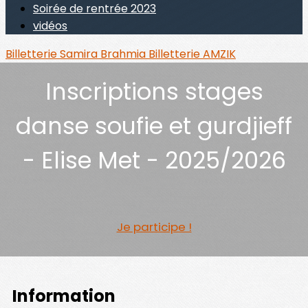
Soirée de rentrée 2023
vidéos
Billetterie Samira Brahmia
Billetterie AMZIK
Inscriptions stages
danse soufie et gurdjieff
- Elise Met - 2025/2026
Je participe !
Information