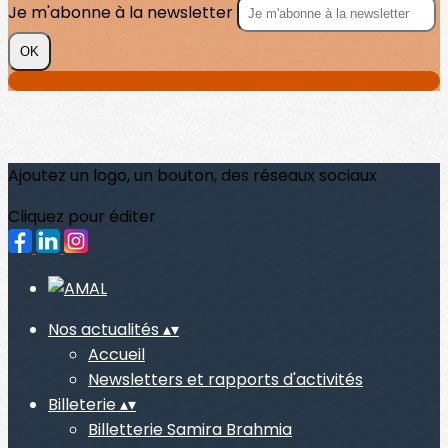
Je m'abonne à la newsletter
OK
Ajoutez un logo, un bouton, des réseaux sociaux
Cliquez pour éditer
Nos actualités
▴
▾
Accueil
Newsletters et rapports d'activités
Billeterie
▴
▾
Billetterie Samira Brahmia