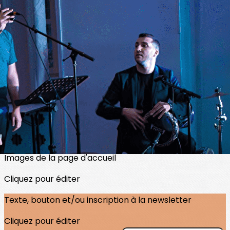
Exporter les lignes sélectionnées
Exporter toutes les colonnes
Exporter uniquement les colonnes affichées
Menu
<
>
Billetterie Samira Brahmia
Billetterie AMZIK
?>
Images de la page d'accueil
Cliquez pour éditer
Texte, bouton et/ou inscription à la newsletter
Cliquez pour éditer