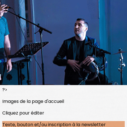
Exporter les lignes sélectionnées
Exporter toutes les colonnes
Exporter uniquement les colonnes affichées
Menu
<
>
Fête de fin d'année et assemblée générale 2026
Festival de la Méditerranée
Concerts Sans Frontières
Célébration du Nouvel An berbère
?>
Images de la page d'accueil
Cliquez pour éditer
Texte, bouton et/ou inscription à la newsletter