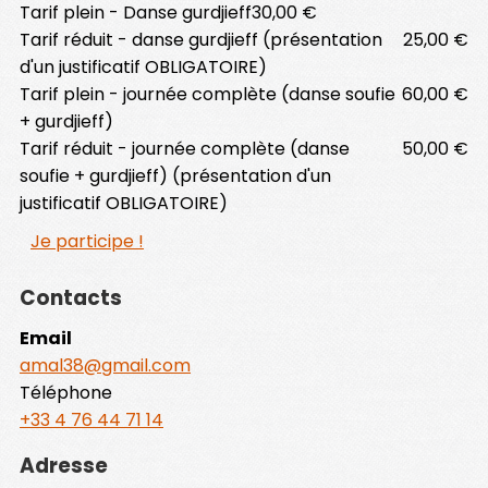
Tarif plein - Danse gurdjieff
30,00 €
Tarif réduit - danse gurdjieff (présentation
25,00 €
d'un justificatif OBLIGATOIRE)
Tarif plein - journée complète (danse soufie
60,00 €
+ gurdjieff)
Tarif réduit - journée complète (danse
50,00 €
soufie + gurdjieff) (présentation d'un
justificatif OBLIGATOIRE)
Je participe !
Contacts
Email
amal38@gmail.com
Téléphone
+33 4 76 44 71 14
Adresse