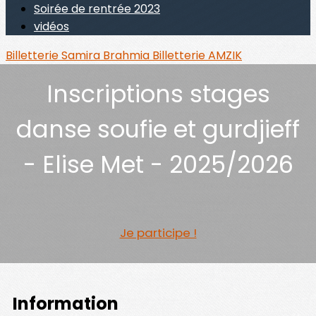
Soirée de rentrée 2023
vidéos
Billetterie Samira Brahmia
Billetterie AMZIK
Inscriptions stages
danse soufie et gurdjieff
- Elise Met - 2025/2026
Je participe !
Information