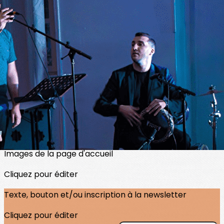
Exporter les lignes sélectionnées
Exporter toutes les colonnes
Exporter uniquement les colonnes affichées
Menu
<
>
Billetterie Samira Brahmia
Billetterie AMZIK
?>
Images de la page d'accueil
Cliquez pour éditer
Texte, bouton et/ou inscription à la newsletter
Cliquez pour éditer