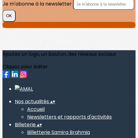
Je m'abonne à la newsletter
OK
Ajoutez un logo, un bouton, des réseaux sociaux
Cliquez pour éditer
Nos actualités
▴
▾
Accueil
Newsletters et rapports d'activités
Billeterie
▴
▾
Billetterie Samira Brahmia